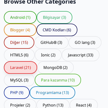
Browse Other Categories
Android (1)
Bilgisayar (3)
Blogger (4)
CMD Kodları (6)
Diğer (15)
GitHub® (3)
GO lang (3)
HTML5 (6)
Ionic (2)
Javascript (33)
Laravel (21)
MongoDB (2)
MySQL (3)
Para kazanma (10)
PHP (9)
Programlama (13)
Projeler (2)
Python (13)
React (4)