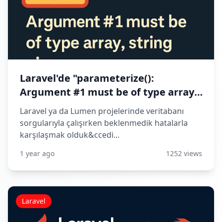
Laravel'de "parameterize():
Argument #1 must be of type array,
string given" Hatası ve Çözüm Yolları
Laravel ya da Lumen projelerinde veritabanı
sorgularıyla çalışırken beklenmedik hatalarla
karşılaşmak olduk&ccedi...
1 year ago
1252 views
Laravel