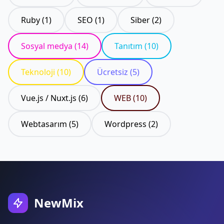
Ruby (1)
SEO (1)
Siber (2)
Sosyal medya (14)
Tanıtım (10)
Teknoloji (10)
Ücretsiz (5)
Vue.js / Nuxt.js (6)
WEB (10)
Webtasarım (5)
Wordpress (2)
NewMix