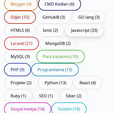
Blogger (4)
CMD Kodları (6)
Diğer (15)
GitHub® (3)
GO lang (3)
HTML5 (6)
Ionic (2)
Javascript (33)
Laravel (21)
MongoDB (2)
MySQL (3)
Para kazanma (10)
PHP (9)
Programlama (13)
Projeler (2)
Python (13)
React (4)
Ruby (1)
SEO (1)
Siber (2)
Sosyal medya (14)
Tanıtım (10)