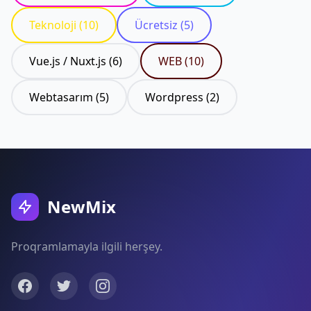
Teknoloji (10)
Ücretsiz (5)
Vue.js / Nuxt.js (6)
WEB (10)
Webtasarım (5)
Wordpress (2)
NewMix
Proqramlamayla ilgili herşey.