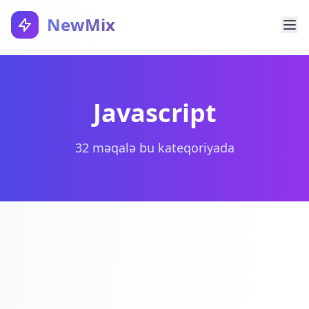
NewMix
Javascript
32 məqalə bu kateqoriyada