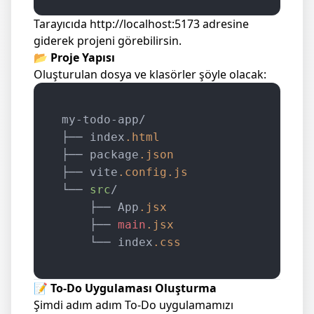
Tarayıcıda
http://localhost:5173
adresine
giderek projeni görebilirsin.
📂
Proje Yapısı
Oluşturulan dosya ve klasörler şöyle olacak:
my-todo-app/

├── index
.html
├── package
.json
├── vite
.config
.js
└── 
src
/

    ├── App
.jsx
    ├── 
main
.jsx
    └── index
.css
📝
To-Do Uygulaması Oluşturma
Şimdi adım adım To-Do uygulamamızı